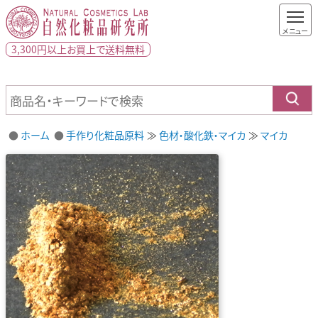
3,300円以上
お買上で
送料無料
ホーム
手作り化粧品原料
色材・酸化鉄・マイカ
マイカ