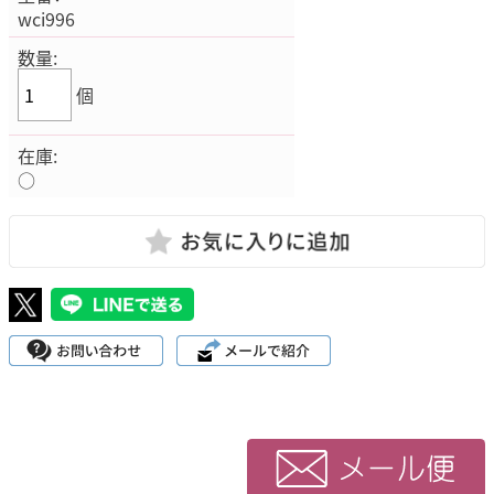
wci996
数量:
個
在庫:
○