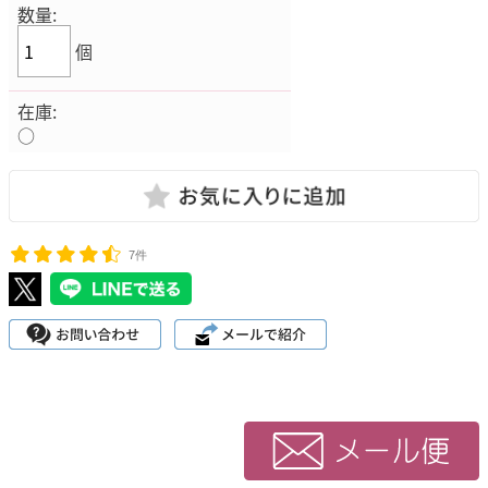
数量:
個
在庫:
○
7件