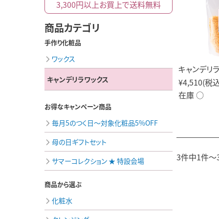
3,300円以上
お買上で
送料無料
商品カテゴリ
手作り化粧品
ワックス
キャンデリラ
キャンデリラワックス
¥4,510
(税込
在庫 ○
お得なキャンペーン商品
毎月5のつく日～対象化粧品5%OFF
母の日ギフトセット
3件中1件～
サマーコレクション ★ 特設会場
商品から選ぶ
化粧水