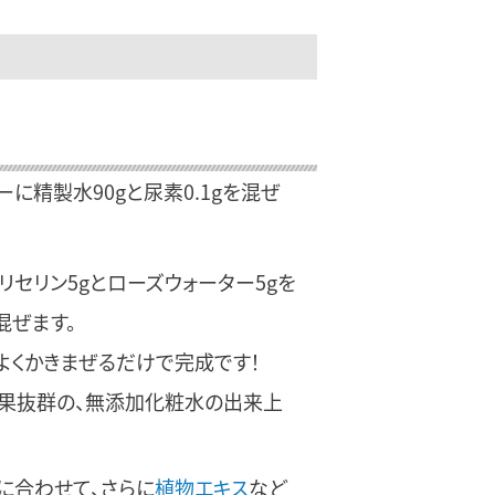
ーに精製水90gと尿素0.1gを混ぜ
グリセリン5gとローズウォーター5gを
混ぜます。
よくかきまぜるだけで完成です！
果抜群の、無添加化粧水の出来上
に合わせて、さらに
植物エキス
など