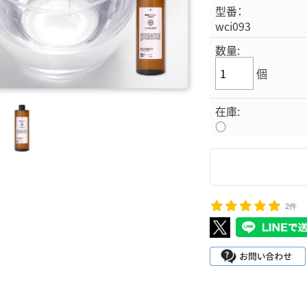
型番：
wci093
数量:
個
在庫:
○
2件