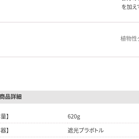
を加え
植物性
商品詳細
容量】
620g
容器】
遮光プラボトル