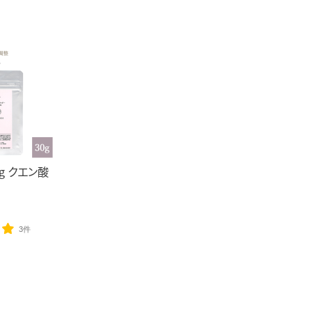
g クエン酸
3件