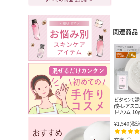
関連商品
ビタミンC誘
酸-L-アス
トリウム 10
¥1,540
(税込
在庫 ○