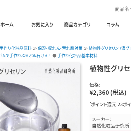
ホーム
お気に入り
商品
カテゴリ
コラム
手作り化粧品原料
保湿・収れん・荒れ肌対策
植物性グリセリン （濃グ
ガムで手作りぷるぷる石けん！
手作り化粧品基本材料
植物性グリセリ
価格:
¥2,360
(税込)
[ポイント還元 23ポ
メーカー：
自然化粧品研究所