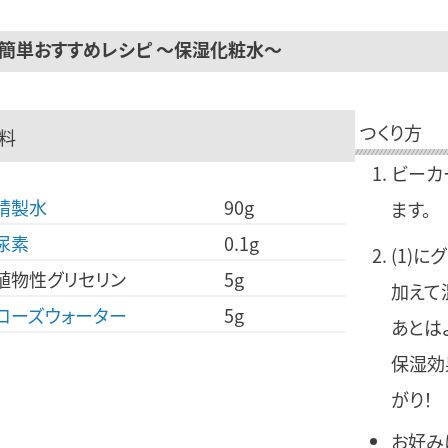
簡単おすすめレシピ
～保湿化粧水～
つくり方
料
ビーカ
精製水
90g
ます。
尿素
0.1g
(1)に
植物性グリセリン
5g
加えて
ローズウォーター
5g
あとは
保湿効
がり！
お好み