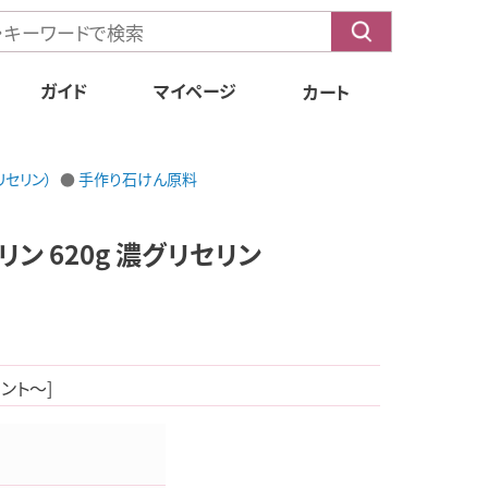
ガイド
マイページ
カート
もくじ
リセリン）
手作り石けん原料
送料・配送方法
お支払方法
ン 620g 濃グリセリン
Q&A
会員特典
定期購入
イント～]