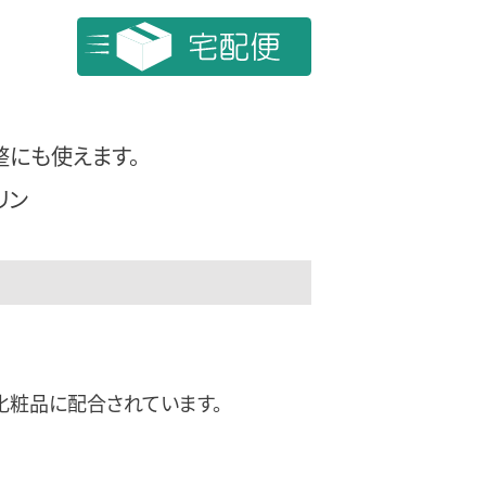
整にも
使えます。
リン
化粧品に配合されています。