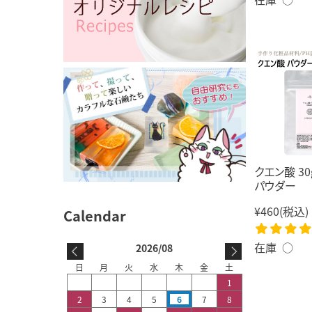
クエン酸 30
パウダー
¥460
(税込)
在庫 ○
2026/08
日
月
火
水
木
金
土
1
2
3
4
5
6
7
8