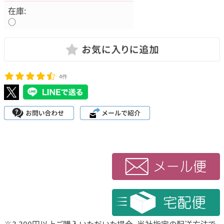
在庫:
○
4件