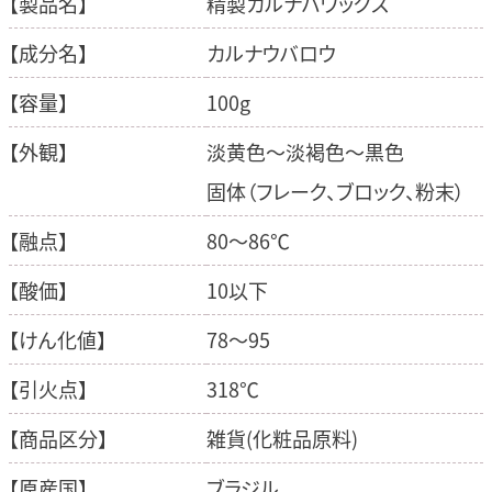
【製品名】
精製カルナバワックス
【成分名】
カルナウバロウ
【容量】
100g
【外観】
淡黄色～淡褐色～黒色
固体（フレーク、ブロック、粉末）
【融点】
80～86℃
【酸価】
10以下
【けん化値】
78～95
【引火点】
318℃
【商品区分】
雑貨(化粧品原料)
【原産国】
ブラジル