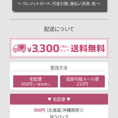
～ クレジットカード、代金引換、後払い決済、他 ～
配送について
配送方法
宅配便
追跡可能
メール便
500円
210円
(一部を除く)
宅配便
500円
（北海道/沖縄県除く）
ゆうパック