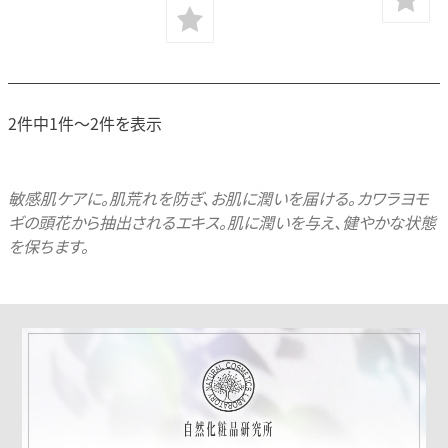
2件中1件～2件を表示
敏感肌ケアに。肌荒れを防ぎ、お肌に潤いを届ける。カワラヨモ
ギの頭花から抽出されるエキス。肌に潤いを与え、健やかな状態
を保ちます。