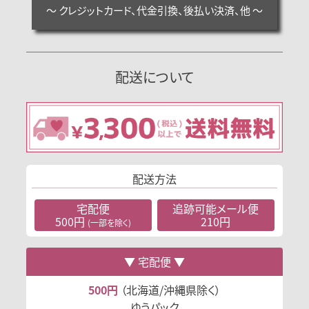
～ クレジットカード、代金引換、後払い決済、他 ～
配送について
配送方法
宅配便
追跡可能
メール便
500円
210円
(一部を除く)
宅配便
500円
（北海道/沖縄県除く）
ゆうパック