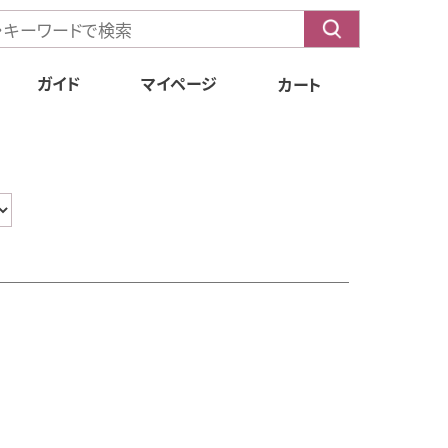
ガイド
マイページ
カート
もくじ
送料・配送方法
お支払方法
Q&A
会員特典
定期購入