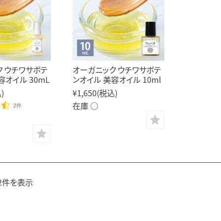
ク ウチワサボテ
オーガニック ウチワサボテ
容オイル 30mL
ンオイル 美容オイル 10ml
)
¥1,650
(税込)
在庫 ○
2件
2件を表示