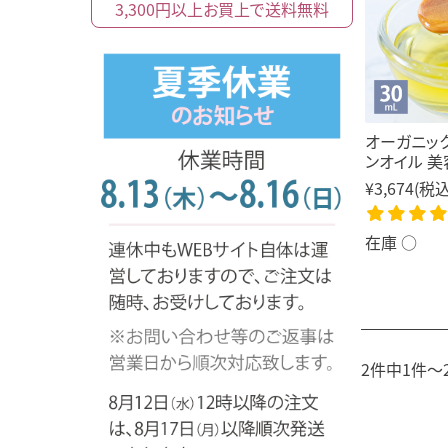
3,300円以上
お買上で
送料無料
オーガニッ
ンオイル 美
¥3,674
(税込
在庫 ○
2件中1件～