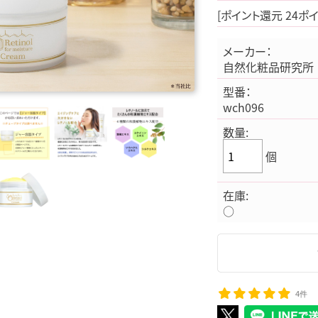
[ポイント還元 24ポ
メーカー：
自然化粧品研究所
型番：
wch096
数量:
個
在庫:
○
4件