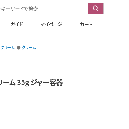
ガイド
マイページ
カート
もくじ
ルクリーム
クリーム
送料・配送方法
お支払方法
Q&A
ーム 35g ジャー容器
会員特典
定期購入